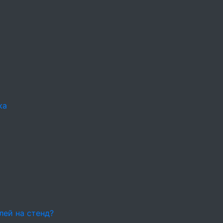
ка
лей на стенд?