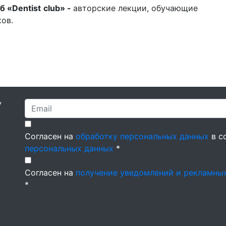
б «
Dentist
club
» -
авторские лекции, обучающие
ов.
У
Согласен на
обработку персональных данных
в с
персональных данных
*
Согласен на
получение уведомлений и рекламны
*