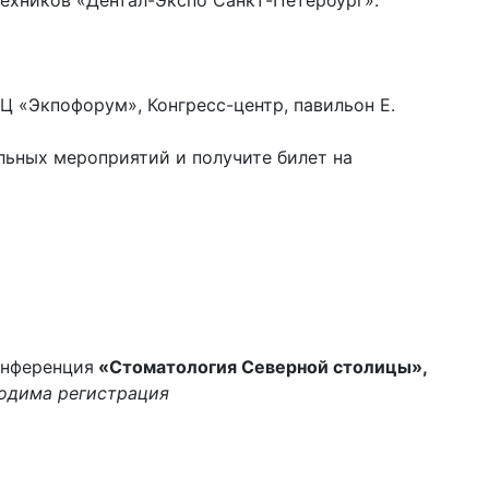
ехников «Дентал-Экспо Санкт-Петербург».
Ц «Экпофорум», Конгресс-центр, павильон E.
льных мероприятий и получите билет на
онференция
«Стоматология Северной столицы»,
одима регистрация