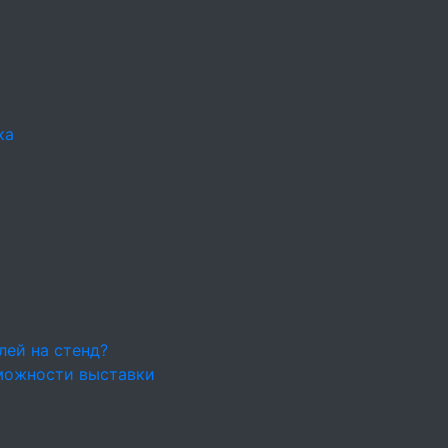
ка
лей на стенд?
можности выставки