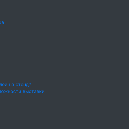
ка
лей на стенд?
можности выставки