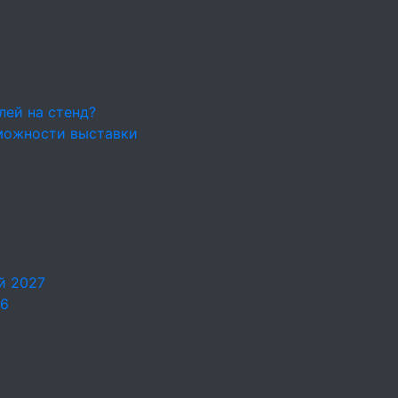
лей на стенд?
можности выставки
й 2027
26