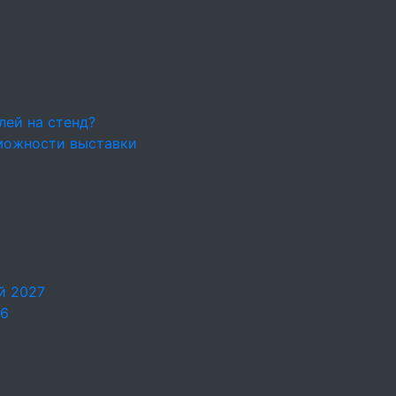
лей на стенд?
можности выставки
й 2027
26