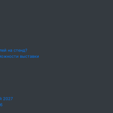
лей на стенд?
можности выставки
й 2027
26