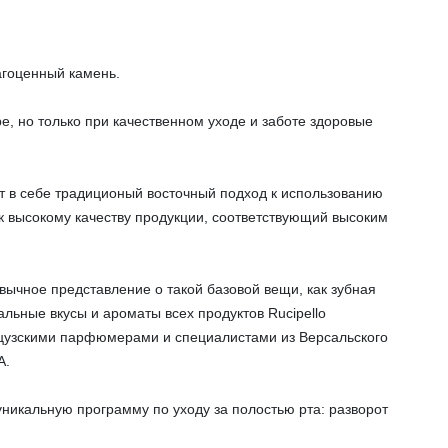
рагоценный камень.
е, но только при качественном уходе и заботе здоровые
ет в себе традиционый восточный подход к использованию
к высокому качеству продукции, соответствующий высоким
ычное представление о такой базовой вещи, как зубная
альные вкусы и ароматы всех продуктов Rucipello
цузскими парфюмерами и специалистами из Версальского
A.
уникальную программу по уходу за полостью рта: разворот