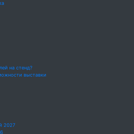
ка
лей на стенд?
можности выставки
й 2027
26