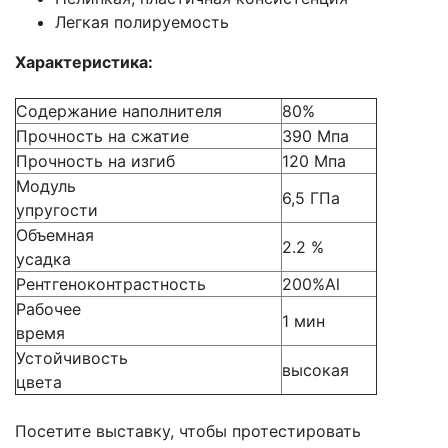
Легкая полируемость
Характеристика:
Содержание наполнителя
80%
Прочность на сжатие
390 Mпa
Прочность на изгиб
120 Mпa
Модуль
6,5 ГПа
упругости
Объемная
2.2 %
усадка
Рентгеноконтрастность
200%Al
Рабочее
1 мин
время
Устойчивость
высокая
цвета
Посетите выставку, чтобы протестировать