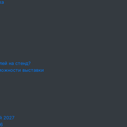
ка
лей на стенд?
можности выставки
й 2027
26