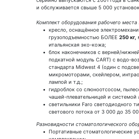
серийно выпускаются с 2001 года в Сан
и обслуживается свыше 5 000 установок
Комплект оборудования рабочего места 
кресло, оснащённое электромехан
грузоподъемностью БОЛЕЕ
250 кг,
итальянская эко-кожа;
блок наконечников с верней/нижней
подкатной модуль CART) с водо-в
стандарта Midwest 4 (один с подсв
микромоторами, скейлером, интра
лампой и т.д.;
гидроблок со слюноотсосом, пылес
чашей-плевательницей и системой 
светильники Faro светодиодного т
светового потока от 3 000 до 35 00
Разновидности стоматологического обор
Портативные стоматологические ус