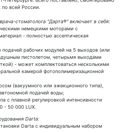
кт-Петербурге. Всего поставлено, смонтировано
 по всей России.
врача-стоматолога "Дарта®" включает в себя:
ическими немецкими моторами с
материал - полностью ассептическая
 подачей рабочих модулей на 5 выходов (или
оздушным пистолетом, четырьмя выходами
еткой) - может комплектоваться несколькими
оральной камерой фотополимеризационной
осом (вакуумного или эжекционного типа),
автономной подачей воды;
ипа с плавной регулировкой интенсивности
0 - 50 000 LUX.
удования Darta:
тановки Darta с индивидуальным набором