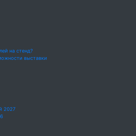
лей на стенд?
можности выставки
й 2027
26